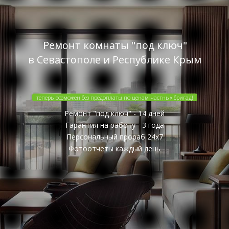
Ремонт комнаты "под ключ"
в Севастополе и Республике Крым
теперь возможен без предоплаты по ценам частных бригад!
Ремонт "под ключ" - 14 дней
Гарантия на работу - 3 года
Персональный прораб 24x7
Фотоотчеты каждый день