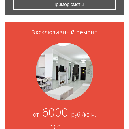
Пример сметы
Эксклюзивный ремонт
6000
от
руб./кв.м.
21