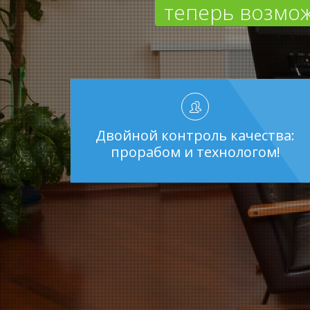
теперь возмож
Двойной контроль качества:
прорабом и технологом!