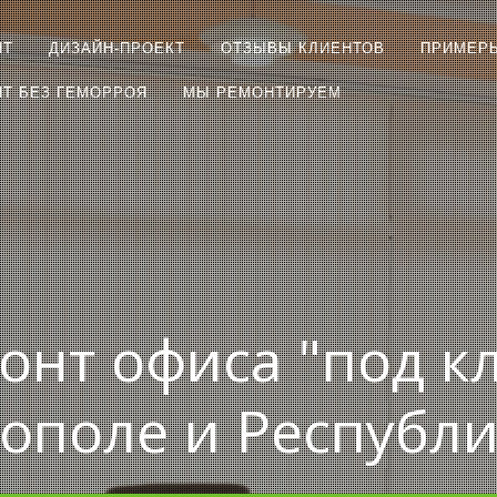
НТ
ДИЗАЙН-ПРОЕКТ
ОТЗЫВЫ КЛИЕНТОВ
ПРИМЕР
Т БЕЗ ГЕМОРРОЯ
МЫ РЕМОНТИРУЕМ
онт офиса "под к
тополе и Республ