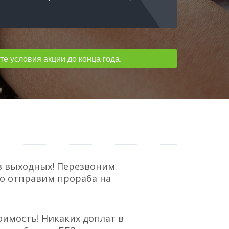
е условия акции до конца года.
з выходных! Перезвоним
но отправим прораба на
оимость! Никаких доплат в