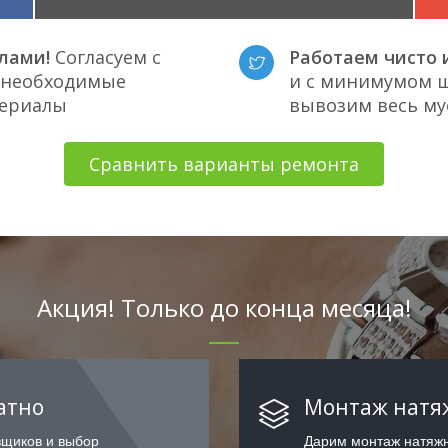
лами!
Согласуем с
Работаем чисто и
е необходимые
и с минимумом ш
териалы
вывозим весь му
Сравнить варианты ремонта
Акция! Только до конца месяца!
атно
Монтаж натяж
вщиков и выбор
Дарим монтаж натяжн