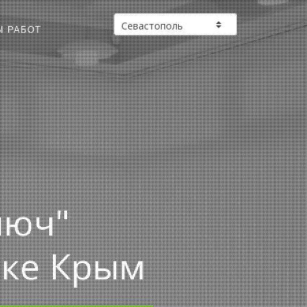
Ы РАБОТ
люч"
ике Крым