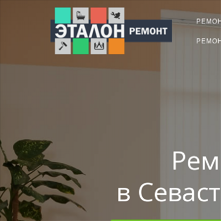
РЕМО
РЕМОН
Рем
в Севас