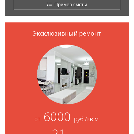
Пример сметы
Эксклюзивный ремонт
6000
от
руб./кв.м.
21